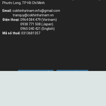
Phước Long, TP Hồ Chí Minh
Email:
cokhinhatnam.info@gmail.com
tranquy@cokhinhatnam.vn
Điện thoại:
0964 084 479 (Vietnam)
0938 771 508 (Japan)
0965 040 421 (English)
Mã số thuế:
0313681357
Gia công kim loại tấm
Gia công Cắt Laser
Gia công Đột CNC
Gia công uốn ống
Gia công dập tấm kim loại
Gia công Hàn robot
Sơn tĩnh điện