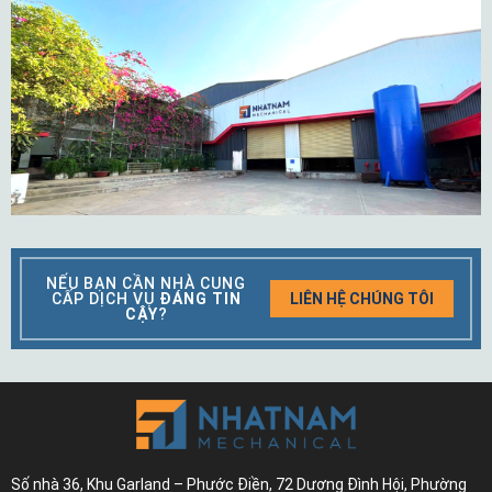
NẾU BẠN CẦN NHÀ CUNG
CẤP DỊCH VỤ
ĐÁNG TIN
LIÊN HỆ CHÚNG TÔI
CẬY
?
Số nhà 36, Khu Garland – Phước Điền, 72 Dương Đình Hội, Phường