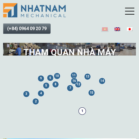
(+84) 0964 09 20 79
THAM QUAN NHÀ MÁY
11
10
13
6
9
16
14
8
12
5
7
15
4
3
2
1