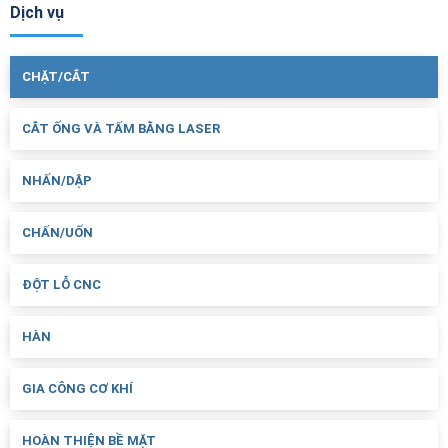
Dịch vụ
CHẶT/CẮT
CẮT ỐNG VÀ TẤM BẰNG LASER
NHẤN/DẬP
CHẤN/UỐN
ĐỘT LỖ CNC
HÀN
GIA CÔNG CƠ KHÍ
HOÀN THIỆN BỀ MẶT