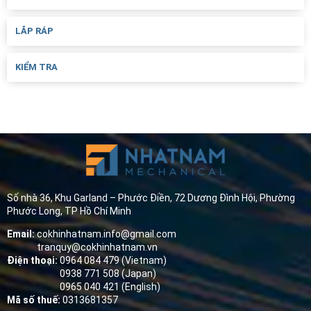
LẮP RÁP
KIỂM TRA
Số nhà 36, Khu Garland – Phước Điền, 72 Dương Đình Hội, Phường
Phước Long, TP Hồ Chí Minh
Email:
cokhinhatnam.info@gmail.com
tranquy@cokhinhatnam.vn
Điện thoại:
0964 084 479 (Vietnam)
0938 771 508 (Japan)
0965 040 421 (English)
Mã số thuế:
0313681357