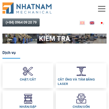
(+84) 0964 09 20 79
KIỂM TRA
Dịch vụ
CHẶT/CẮT
CẮT ỐNG VÀ TẤM BẰNG
LASER
NHẤN/DẬP
CHẤN/UỐN