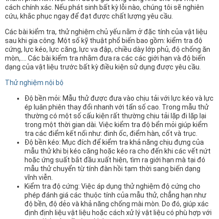
cách chính xác. Nếu phát sinh bất kỳ lỗi nào, chúng tôi sẽ nghiên
cứu, khắc phục ngay để đạt được chất lượng yêu cầu.
Các bài kiểm tra, thử nghiệm chủ yếu nằm ở đặc tính của vật liệu
sau khi gia công. Một số kỹ thuật phổ biến bao gồm: kiểm tra độ
cứng, lực kéo, lực căng, lực va đập, chiều dày lớp phủ, độ chống ăn
mòn,…. Các bài kiểm tra nhằm đưa ra các các giới hạn và độ biến
dạng của vật liệu trước bất kỳ điều kiện sử dụng được yêu cầu.
Thử nghiệm nội bộ
Độ bền mỏi: Mẫu thử được đưa vào chịu tải với lực kéo và lực
ép luân phiên thay đổi nhanh với tẩn số cao. Trong mẫu thử
thường có một số cấu kiện rất thường chịu tải lặp đi lặp lại
trong một thời gian dài. Việc kiểm tra độ bển mỏi giúp kiểm
tra các điểm kết nối như: đinh ốc, điểm hàn, cốt và trục.
Độ bền kéo: Mục đích để kiểm tra khả năng chịu đựng của
mẫu thử khi bị kéo căng hoặc kéo ra cho đến khi các vết nứt
hoặc ứng suất bắt đầu xuất hiện, tìm ra giới hạn mà tại đó
mẫu thử chuyển từ tính đàn hồi tạm thời sang biến dạng
vĩnh viễn.
Kiểm tra độ cứng: Việc áp dụng thử nghiệm độ cứng cho
phép đánh giá các thuộc tính của mẫu thử, chẳng hạn như
độ bền, độ dẻo và khả năng chống mài mòn. Do đó, giúp xác
định định liệu vật liệu hoặc cách xử lý vật liệu có phù hợp với