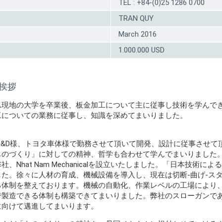
TEL : +84-(0)25 1286 0700
TRAN QUY
March 2016
1.000.000 USD
挨拶
ム現地の大学を卒業後、板金加工について主に従事し技術を学んでき
工についての業務に従事し、知識を深めてまいりました。
 R&D様、トヨタ車体様で勤務させて頂いて開発、設計に従事させ
ものづくり」に対しての精神、哲学も合わせて学んでまいりました。
社、Nhat Nam Mechanicalを設立いたしました。「日本技
した。徐々に人材の育成、機械設備を導入し、現在は切断-曲げ-スタ
る体制を整えております。機械の自動化、作業レベルの工場により
造できる体制も構築できてまいりました。弊社のスローガンである「Best Quali
に向けて邁進してまいります。