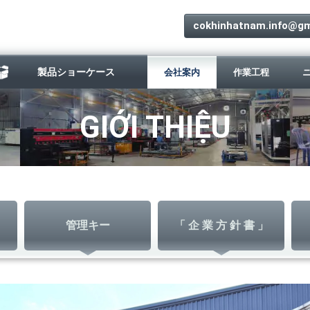
cokhinhatnam.info@gm
製品ショーケース
会社案内
作業工程
GIỚI THIỆU
管理キー
「 企 業 方 針 書 」