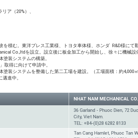
ラリア（20%）、
業務経験を積む。東洋プレス工業様、トヨタ車体様、ホンダ R&D様にて
chanical Co.,ltdを設立。設立後に板金加工から開始し、徐々に機
粉体塗装システムの構築。
015」取得に向けて申請中。
粉体塗装システムを整備した第二工場を建設。（工場面積：約4,00
に邁進中。
NHAT NAM MECHANICAL CO.
36 Garland - Phuoc Dien, 72 Du
City, Viet Nam.
TEL: +84-(0)28 6282 8133
Tan Cang Hamlet, Phuoc Tan W