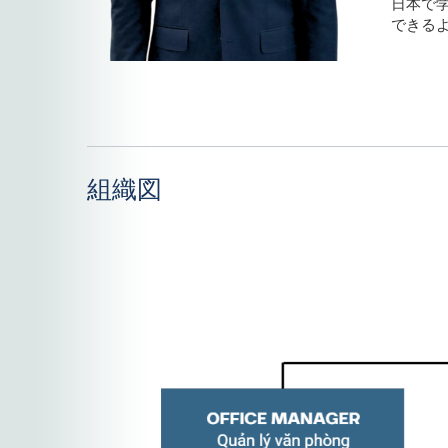
日本で
できる
組織図