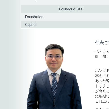
Founder & CEO
Foundation
Capital
代表ご
ベトナ
計、加
ホンダ
本の「
あった弊
トしま
が出来
短納期で製
る向上