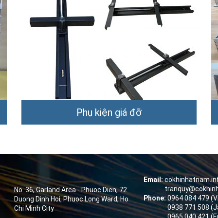
Phụ kiện giá đỡ
Email:
cokhinhatnam.i
tranquy@cokhin
No. 36, Garland Area - Phuoc Dien, 72
Phone:
0964 084 479 (
Duong Dinh Hoi, Phuoc Long Ward, Ho
0938 771 508 (J
Chi Minh City
0965 040 421 (E