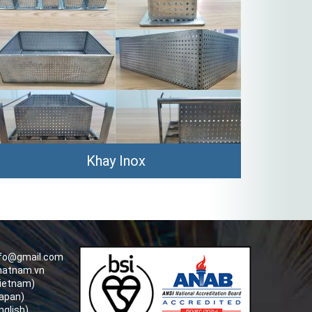
Khay Inox
nfo@gmail.com
hatnam.vn
Vietnam)
apan)
nglish)