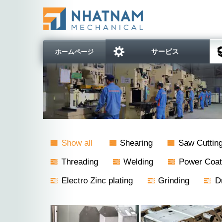
サービス
ホームページ
Show all
Shearing
Saw Cuttin
Threading
Welding
Power Coat
Electro Zinc plating
Grinding
Dr