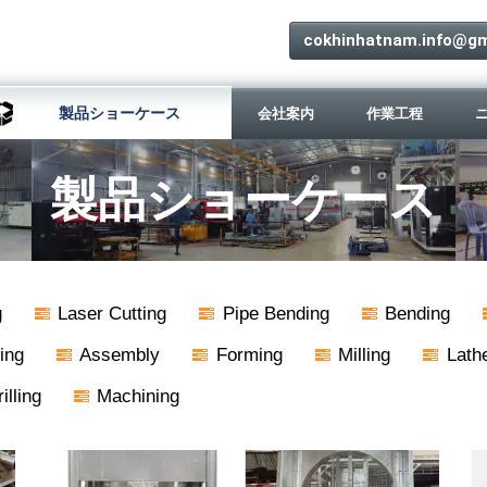
cokhinhatnam.info@gm
製品ショーケース
会社案内
作業工程
製品ショーケース
g
Laser Cutting
Pipe Bending
Bending
ing
Assembly
Forming
Milling
Lath
illing
Machining