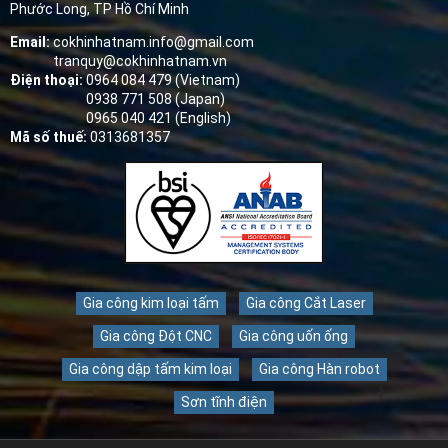
Phước Long, TP Hồ Chí Minh
Email:
cokhinhatnam.info@gmail.com
tranquy@cokhinhatnam.vn
Điện thoại:
0964 084 479 (Vietnam)
0938 771 508 (Japan)
0965 040 421 (English)
Mã số thuế:
0313681357
Gia công kim loại tấm
Gia công Cắt Laser
Gia công Đột CNC
Gia công uốn ống
Gia công dập tấm kim loại
Gia công Hàn robot
Sơn tĩnh điện