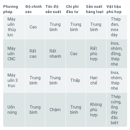
Phương
Độ chính
Tốc độ
Chi phí
Sản xuất
Vật liệu
pháp
xác
sản xuất
đầu tư
hàng loạt
phù hợp
Máy
Thép
uốn
Trung
Trung
Trung
đen,
Cao
thủy
bình
bình
bình
inox
lực
dày
Inox,
Máy
Rất
nhôm,
Rất
Rất
uốn
Cao
phù
đồng,
cao
nhanh
CNC
hợp
thép
nhẹ
Inox,
Máy
Trung
Trung
Hạn
nhôm,
uốn 3
Thấp
bình
bình
chế
thép
trục
nhẹ
Thép
cứng,
Không
Uốn
Trung
Trung
ống
Chậm
phù
nóng
bình
bình
dày
hợp
đặc
biệt